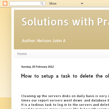
Solutions with P
Author: Nelson John A
Home
Sunday, 26 February 2012
How to setup a task to delete the old
Cleaning up the servers disks on daily basis is ver
times our report servers went down and database ba
It is a tedious task to log in to the servers and dele
need to manage more servers.The below VB script wi