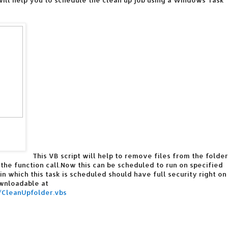
This VB script will help to remove files from the folde
 the function call.Now this can be scheduled to run on specified
 which this task is scheduled should have full security right on
ownloadable at
/CleanUpfolder.vbs