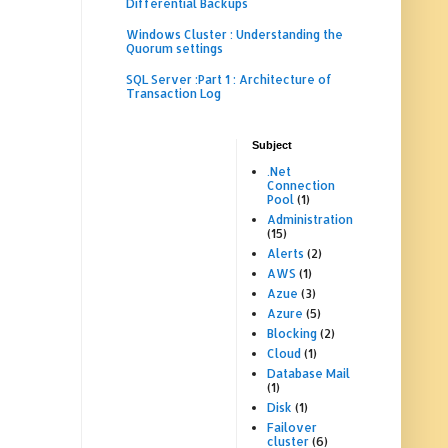
Differential Backups
Windows Cluster : Understanding the
Quorum settings
SQL Server :Part 1 : Architecture of
Transaction Log
Subject
.Net
Connection
Pool
(1)
Administration
(15)
Alerts
(2)
AWS
(1)
Azue
(3)
Azure
(5)
Blocking
(2)
Cloud
(1)
Database Mail
(1)
Disk
(1)
Failover
cluster
(6)