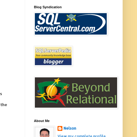
Blog Syndication
rs
 the
About Me
Nelson
View my complete profile