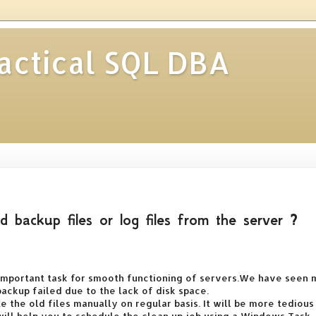
ractical SQL DBA
 backup files or log files from the server ?
y important task for smooth functioning of servers.We have seen
ckup failed due to the lack of disk space.
te the old files manually on regular basis. It will be more tedious
ll help you to schedule the clean up job using a Windows Task