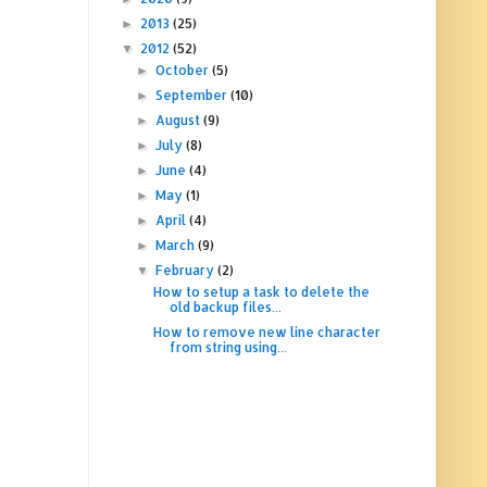
2013
(25)
►
2012
(52)
▼
October
(5)
►
September
(10)
►
August
(9)
►
July
(8)
►
June
(4)
►
May
(1)
►
April
(4)
►
March
(9)
►
February
(2)
▼
How to setup a task to delete the
old backup files...
How to remove new line character
from string using...