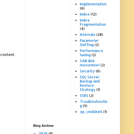
Implimentation
(6)
Index
(12)
Index
Fragmentation
(4)
Internals
(20)
Parameter
Sniffing
(2)
Performance
 content.
tuning
(2)
SAN disk
movemnet
(2)
Security
(6)
SQL Server
Backup and
Restore
Strategy
(1)
SSRS
(2)
Troubleshootin
g
(5)
xp_cmdshell
(1)
Blog Archive
2020
(9)
►