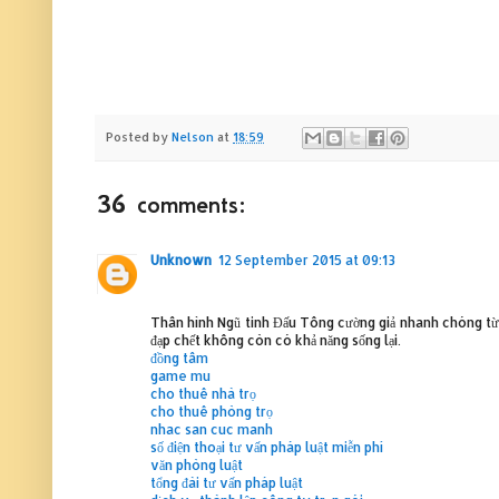
Posted by
Nelson
at
18:59
36 comments:
Unknown
12 September 2015 at 09:13
Thân hình Ngũ tinh Đấu Tông cường giả nhanh chóng từ
đạp chết không còn có khả năng sống lại.
đồng tâm
game mu
cho thuê nhà trọ
cho thuê phòng trọ
nhac san cuc manh
số điện thoại tư vấn pháp luật miễn phí
văn phòng luật
tổng đài tư vấn pháp luật