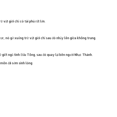
vật giới chỉ có tài phú rất lớn.
, nó gở xuống trữ vật giới chỉ sau đó nhảy lên giữa không trung.
 giết ngũ tinh Đấu Tông, sau đó quay lại bên người Nhạc Thành.
h môn đã sớm sinh lòng