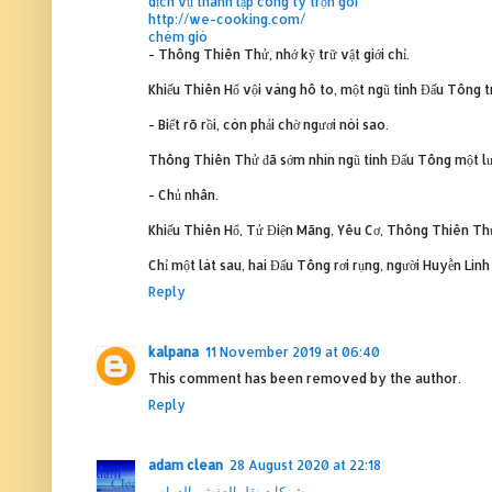
dịch vụ thành lập công ty trọn gói
http://we-cooking.com/
chém gió
- Thông Thiên Thử, nhớ kỹ trữ vật giới chỉ.
Khiếu Thiên Hổ vội vàng hô to, một ngũ tinh Đấu Tông trữ 
- Biết rõ rồi, còn phải chờ ngươi nói sao.
Thông Thiên Thử đã sớm nhìn ngũ tinh Đấu Tông một lược
- Chủ nhân.
Khiếu Thiên Hổ, Tử Điện Mãng, Yêu Cơ, Thông Thiên Thử
Chỉ một lát sau, hai Đấu Tông rơi rụng, người Huyễn Lin
Reply
kalpana
11 November 2019 at 06:40
This comment has been removed by the author.
Reply
adam clean
28 August 2020 at 22:18
شركات نقل العفش بالدمام
-