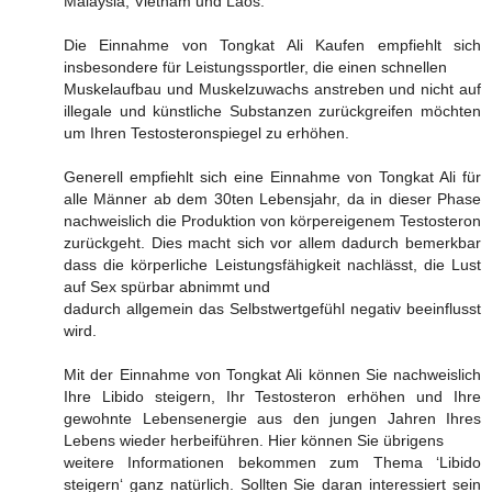
Malaysia, Vietnam und Laos.
Die Einnahme von Tongkat Ali Kaufen empfiehlt sich
insbesondere für Leistungssportler, die einen schnellen
Muskelaufbau und Muskelzuwachs anstreben und nicht auf
illegale und künstliche Substanzen zurückgreifen möchten
um Ihren Testosteronspiegel zu erhöhen.
Generell empfiehlt sich eine Einnahme von Tongkat Ali für
alle Männer ab dem 30ten Lebensjahr, da in dieser Phase
nachweislich die Produktion von körpereigenem Testosteron
zurückgeht. Dies macht sich vor allem dadurch bemerkbar
dass die körperliche Leistungsfähigkeit nachlässt, die Lust
auf Sex spürbar abnimmt und
dadurch allgemein das Selbstwertgefühl negativ beeinflusst
wird.
Mit der Einnahme von Tongkat Ali können Sie nachweislich
Ihre Libido steigern, Ihr Testosteron erhöhen und Ihre
gewohnte Lebensenergie aus den jungen Jahren Ihres
Lebens wieder herbeiführen. Hier können Sie übrigens
weitere Informationen bekommen zum Thema ‘Libido
steigern‘ ganz natürlich. Sollten Sie daran interessiert sein