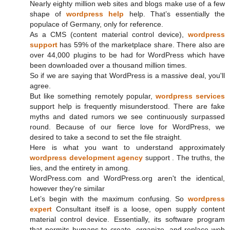
Nearly eighty million web sites and blogs make use of a few
shape of
wordpress help
help. That’s essentially the
populace of Germany, only for reference.
As a CMS (content material control device),
wordpress
support
has 59% of the marketplace share. There also are
over 44,000 plugins to be had for WordPress which have
been downloaded over a thousand million times.
So if we are saying that WordPress is a massive deal, you'll
agree.
But like something remotely popular,
wordpress services
support help is frequently misunderstood. There are fake
myths and dated rumors we see continuously surpassed
round. Because of our fierce love for WordPress, we
desired to take a second to set the file straight.
Here is what you want to understand approximately
wordpress development agency
support . The truths, the
lies, and the entirety in among.
WordPress.com and WordPress.org aren't the identical,
however they're similar
Let’s begin with the maximum confusing. So
wordpress
expert
Consultant itself is a loose, open supply content
material control device. Essentially, its software program
that permits humans to create, organize, and replace web