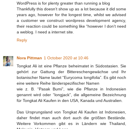
WordPress is for plenty greater than running a blog
Thankfully this doesn’t show up as a lot because it did some
years ago, however for the longest time, whilst we advised
a customer we construct wordpress development agency,
their reaction could be something like “however I don’t need
a weblog. I need a internet site.
Reply
Nora Pittman
1 October 2020 at 10:46
Tongkat Ali ist eine Pflanze beheimatet in Südostasien. Sie
gehört zur Gattung der Bittereschengewächse und Ihr
botanischer Name lautet “Eurycoma longifolia”. Es gibt noch
eine weitere Reihe länderspezifischer Namen
wie z. B. “Pasak Bumi”, wie die Pflanze in Indonesien
genannt wird oder “longjack”, die allgemeine Bezeichnung
für Tongkat Ali Kaufen in den USA, Kanada und Australien.
Das Ursprungsland von Tongkat Ali Kaufen ist Indonesien,
daher findet man auch dort auch die größten Bestände.
Weitere Vorkommen gibt es in Ländern wie Thailand,