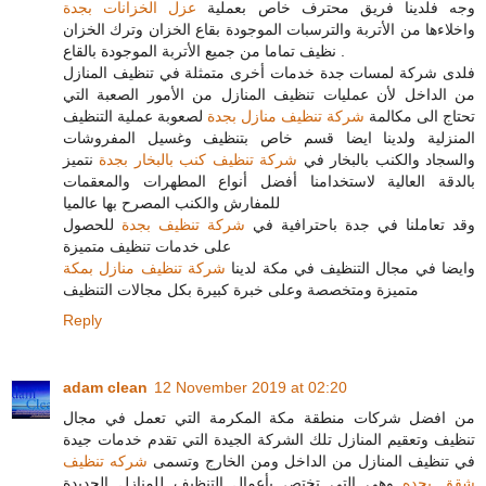
وجه فلدينا فريق محترف خاص بعملية
عزل الخزانات بجدة
واخلاءها من الأتربة والترسبات الموجودة بقاع الخزان وترك الخزان
نظيف تماما من جميع الأتربة الموجودة بالقاع .
فلدى شركة لمسات جدة خدمات أخرى متمثلة في تنظيف المنازل
من الداخل لأن عمليات تنظيف المنازل من الأمور الصعبة التي
تحتاج الى مكالمة
شركة تنظيف منازل بجدة
لصعوبة عملية التنظيف
المنزلية ولدينا ايضا قسم خاص بتنظيف وغسيل المفروشات
والسجاد والكنب بالبخار في
شركة تنظيف كنب بالبخار بجدة
نتميز
بالدقة العالية لاستخدامنا أفضل أنواع المطهرات والمعقمات
للمفارش والكنب المصرح بها عالميا
وقد تعاملنا في جدة باحترافية في
شركة تنظيف بجدة
للحصول
على خدمات تنظيف متميزة
وايضا في مجال التنظيف في مكة لدينا
شركة تنظيف منازل بمكة
متميزة ومتخصصة وعلى خبرة كبيرة بكل مجالات التنظيف
Reply
adam clean
12 November 2019 at 02:20
من افضل شركات منطقة مكة المكرمة التي تعمل في مجال
تنظيف وتعقيم المنازل تلك الشركة الجيدة التي تقدم خدمات جيدة
في تنظيف المنازل من الداخل ومن الخارج وتسمى
شركه تنظيف
شقق بجده
وهي التي تختص بأعمال التنظيف للمنازل الجديدة