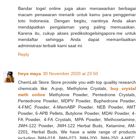
Bandar togel online juga akan menawarkan berbagai
macam penawaran menarik untuk kamu para penggemar
toto Indonesia. Dengan begitu, nantinya Anda akan
mendapatkan pengalaman yang paling memuaskan.
Karena itu, cukup akses prediksitogelsingapore.me untuk
mendaftar sehingga Anda dapat memanfaatkan
administrasi terbaik kami saat ini.
Reply
freya maya
30 November 2020 at 23:50
ChemLab Store Store provide you with top quaility research
chemicals like: A-pvp, Methylone Crystals,
buy crystal
meth online
Methylone Powder, Pentedrone Crystals,
Pentedrone Powder, MDPV Powder, Buphedrone Powder,
4-FMC Powder, 4-MemABP Powder, NEB Powder, AMT
Powder, 6-APB Pellets, Butylone Powder, MDAI Powder, 4-
FA Powder, 4-FA Crystals, MPA Powder, Methoxetamine,
JWH-122 Powder, JWH-122 Herbal Buds, Ketamine, AM-
2201, Herbal Buds, We have a wide range of products
including JWH-018, JWH-073, JWH-200, JWH-250, 4-MEC,